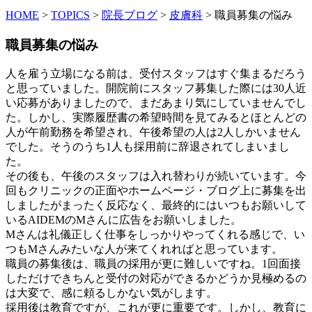
HOME
>
TOPICS
>
院長ブログ
>
皮膚科
>
職員募集の悩み
職員募集の悩み
人を雇う立場になる前は、受付スタッフはすぐ集まるだろう
と思っていました。開院前にスタッフ募集した際には30人近
い応募がありましたので、まだあまり気にしていませんでし
た。しかし、実際履歴書の希望時間を見てみるとほとんどの
人が午前勤務を希望され、午後希望の人は2人しかいません
でした。そうのうち1人も採用前に辞退されてしまいまし
た。
その後も、午後のスタッフは入れ替わりが続いています。今
回もクリニックの正面やホームページ・ブログ上に募集を出
しましたがまったく反応なく、最終的にはいつもお願いして
いるAIDEMのMさんに広告をお願いしました。
Mさんは礼儀正しく仕事をしっかりやってくれる感じで、い
つもMさんみたいな人が来てくれればと思っています。
職員の募集後は、職員の採用が更に難しいですね。1回面接
しただけできちんと受付の対応ができるかどうか見極めるの
は大変で、感に頼るしかない気がします。
採用後は教育ですが、これが更に重要です。しかし、教育に