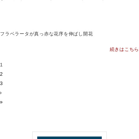
フラベラータが真っ赤な花序を伸ばし開花
続きはこちら
1
2
3
›
»