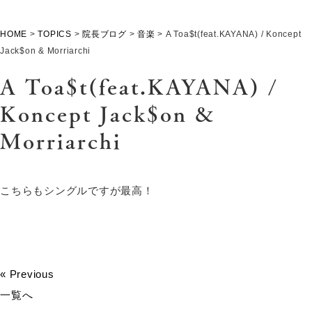
HOME
>
TOPICS
>
院長ブログ
>
音楽
>
A Toa$t(feat.KAYANA) / Koncept
Jack$on & Morriarchi
A Toa$t(feat.KAYANA) /
Koncept Jack$on &
Morriarchi
こちらもシングルですが最高！
« Previous
一覧へ