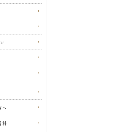
他
ン
科
方へ
膚科