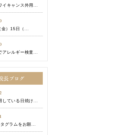
イキャンス外用...
0
金）15日（...
0
アレルギー検査...
院長ブログ
2
している日焼け...
1
タグラムをお願...