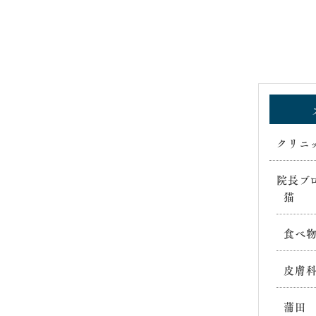
クリニ
院長ブ
猫
食べ
皮膚
蒲田