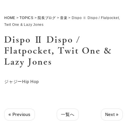
HOME
>
TOPICS
>
院長ブログ
>
音楽
>
Dispo Ⅱ Dispo / Flatpocket,
Twit One & Lazy Jones
Dispo Ⅱ Dispo /
Flatpocket, Twit One &
Lazy Jones
ジャジーHip Hop
« Previous
一覧へ
Next »