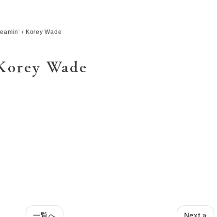
eamin’ / Korey Wade
 Korey Wade
一覧へ
Next »