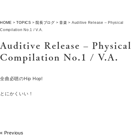
HOME
>
TOPICS
>
院長ブログ
>
音楽
>
Auditive Release – Physical
Compilation No.1 / V.A.
Auditive Release – Physical
Compilation No.1 / V.A.
全曲必聴のHip Hop!
とにかくいい！
« Previous