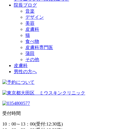
院長ブログ
音楽
デザイン
美容
皮膚科
猫
食べ物
皮膚科専門医
蒲田
その他
皮膚科
男性の方へ
受付時間
10：00～13：00(受付:12:30迄)