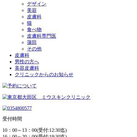
デザイン
美容
皮膚科
猫
食べ物
皮膚科専門医
蒲田
その他
皮膚科
男性の方へ
美容皮膚科
クリニックからのお知らせ
受付時間
10：00～13：00(受付:12:30迄)
16：00～20：00(受付:19:30迄)