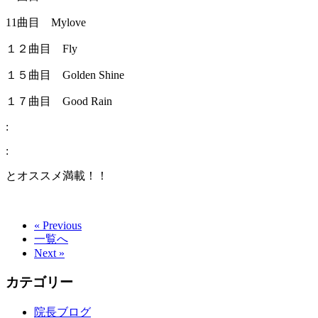
11曲目 Mylove
１２曲目 Fly
１５曲目 Golden Shine
１７曲目 Good Rain
:
:
とオススメ満載！！
« Previous
一覧へ
Next »
カテゴリー
院長ブログ