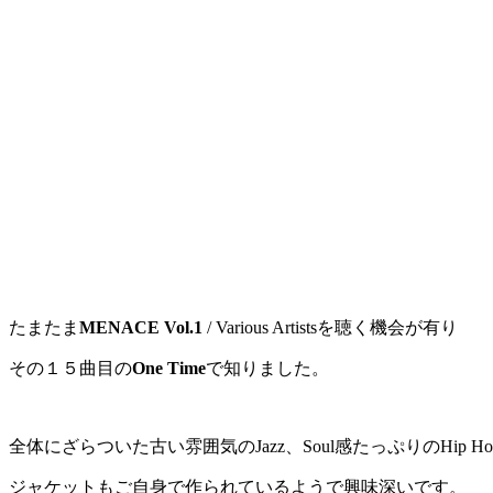
たまたま
MENACE Vol.1
/ Various Artistsを聴く機会が有り
その１５曲目の
One Time
で知りました。
全体にざらついた古い雰囲気のJazz、Soul感たっぷりのHip H
ジャケットもご自身で作られているようで興味深いです。