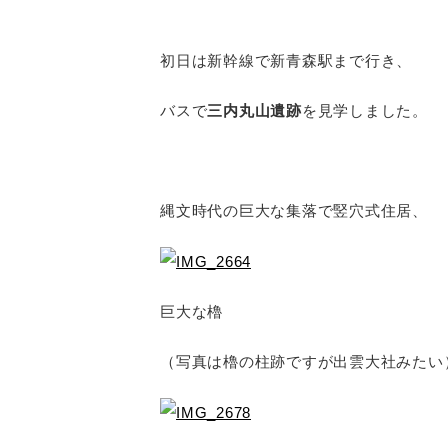
初日は新幹線で新青森駅まで行き、
バスで
三内丸山遺跡
を見学しました。
縄文時代の巨大な集落で竪穴式住居、
巨大な櫓
（写真は櫓の柱跡ですが出雲大社みたい