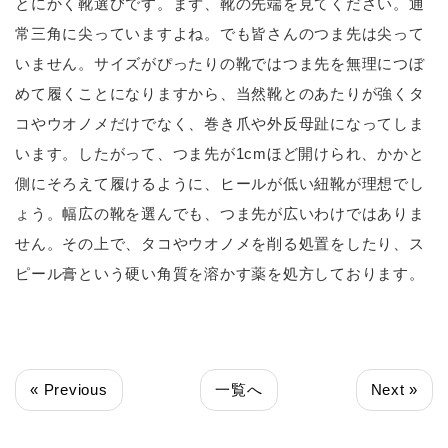
とにかく靴選びです。まず、靴の先端を見てください。通
常三角に尖っていますよね。でも皆さんのつま先は尖って
いません。サイズがぴったりの靴ではつま先を無理につぼ
めて履くことになりますから、当然靴とのあたりが強くタ
コやウオノメだけでなく、巻き爪や外反母趾になってしま
います。したがって、つま先が1cmほど開けられ、かかと
側にそろえて履けるように、ヒールが低い紐靴が理想でし
ょう。幅広の靴を選んでも、つま先が広いわけではありま
せん。その上で、タコやウオノメを削る処置をしたり、ス
ピール膏という硬い角質を溶かす薬を処方しております。
« Previous
一覧へ
Next »