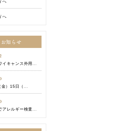
方へ
方へ
お知らせ
2
イキャンス外用...
0
金）15日（...
0
アレルギー検査...